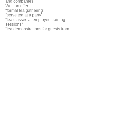
and companies.
We can offer
“formal tea gathering”
“serve tea at a party”
“tea classes at employee training
sessions”
“tea demonstrations for guests from
abroad”
We will caster to your request as much
as we can.
You can also experience wearing the
kimono…rental casual cotton kimono
(yukata) is available.
Please feel free to contact us.
概要
名称：NPO法人
茶道キャラバン 喫茶去（きっさこ）
e-mail:
caravankissako@gmail.com
URL:
http://www.caravankissako.com
ブログ：
http://caravankissako.blog.fc2.com