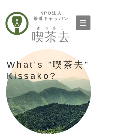
NPO法人
茶道キャラバン
きっさこ
喫茶去
What's "喫茶去"
Kissako?
「喫茶去」