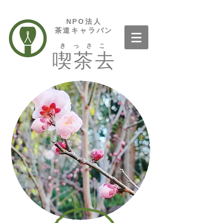
NPO法人
茶道キャラバン
きっさこ
喫茶去